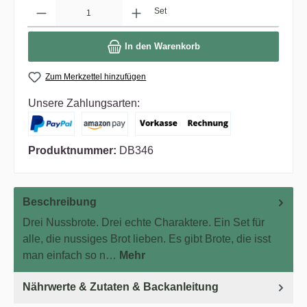
Anzahl
Set
In den Warenkorb
Zum Merkzettel hinzufügen
Unsere Zahlungsarten:
Produktnummer:
DB346
Beschreibung
Drei Nussbrote. Drei echte Charaktere. Ein Set für
alle, die nussiges Brot lieben. Es gibt Brote, die isst
man einfach so n…
Mehr
Nährwerte & Zutaten & Backanleitung