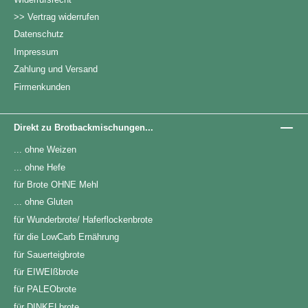
Schreib mir bitte! andrea @danke-bitte.de Diese
>> Vertrag widerrufen
Backmischung ergibt ein Brot von ca. 750 Gramm.
Datenschutz
Diese Brotbackmischung ist nach Abfüllung ungeöffnet 11
Monate haltbar! 100% Natur!
Impressum
Zahlung und Versand
Firmenkunden
Direkt zu Brotbackmischungen...
... ohne Weizen
... ohne Hefe
für Brote OHNE Mehl
... ohne Gluten
für Wunderbrote/ Haferflockenbrote
für die LowCarb Ernährung
für Sauerteigbrote
für EIWEIßbrote
für PALEObrote
für DINKELbrote