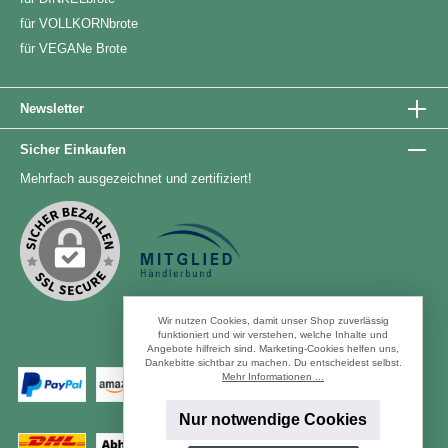
für VOLLKORNbrote
für VEGANe Brote
Newsletter
Sicher Einkaufen
Mehrfach ausgezeichnet und zertifiziert!
Wir nutzen Cookies, damit unser Shop zuverlässig
funktioniert und wir verstehen, welche Inhalte und
Angebote hilfreich sind. Marketing-Cookies helfen uns,
Zahlungsarten
Dankebitte sichtbar zu machen. Du entscheidest selbst.
Mehr Informationen ...
Nur notwendige Cookies
Versandarten