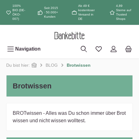
inhalt springen
100%
Ab 49 €
4,89
Seit 2015
BIO (DE-
kostenloser
Sterne auf
· 50.000+
ÖKO-
Versand in
Trusted
Kunden
007)
DE
Shops
Navigation
Du bist hier:
BLOG
Brotwissen
Brotwissen
BROTwissen - Alles was Du schon immer über Brot
wissen und nicht wissen wolltest.