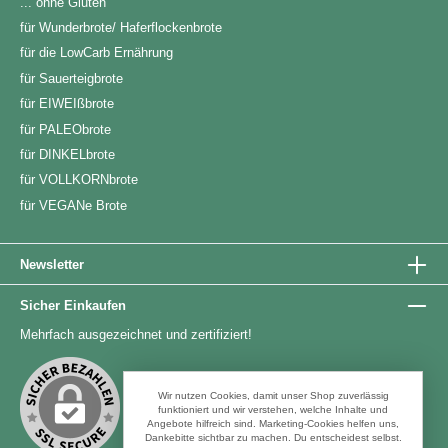
... ohne Gluten
für Wunderbrote/ Haferflockenbrote
für die LowCarb Ernährung
für Sauerteigbrote
für EIWEIßbrote
für PALEObrote
für DINKELbrote
für VOLLKORNbrote
für VEGANe Brote
Newsletter
Sicher Einkaufen
Mehrfach ausgezeichnet und zertifiziert!
Wir nutzen Cookies, damit unser Shop zuverlässig
funktioniert und wir verstehen, welche Inhalte und
Angebote hilfreich sind. Marketing-Cookies helfen uns,
Dankebitte sichtbar zu machen. Du entscheidest selbst.