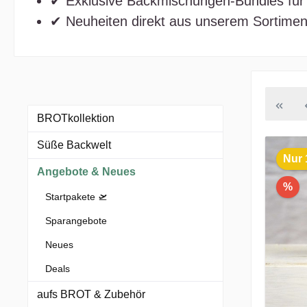
✔ Exklusive Backmischungen‑Bundles für 
✔ Neuheiten direkt aus unserem Sortimen
BROTkollektion
Süße Backwelt
Nur 
Angebote & Neues
%
Startpakete 🛫
Sparangebote
Neues
Deals
aufs BROT & Zubehör