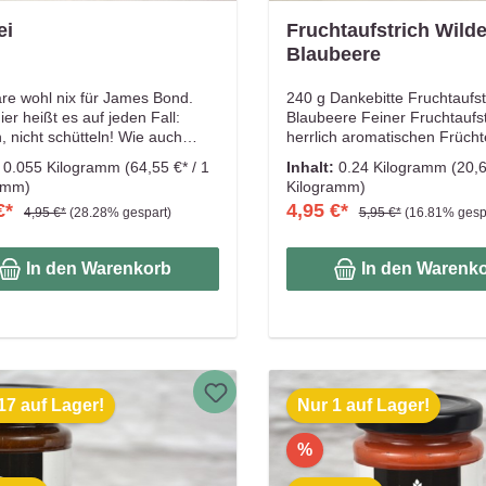
ei
Fruchtaufstrich Wild
Blaubeere
re wohl nix für James Bond.
240 g Dankebitte Fruchtaufst
er heißt es auf jeden Fall:
Blaubeere Feiner Fruchtaufst
, nicht schütteln! Wie auch
herrlich aromatischen Frücht
Du Deine Eier magst... Diese
intensiv in Geschmack und F
:
0.055 Kilogramm
(64,55 €* / 1
Inhalt:
0.24 Kilogramm
(20,6
salz passt immer. Rührei,
Nicht nur auf dem (Vollkorn)
amm)
Kilogramm)
te und Spiegelei. Oder auch
ein Genuss, auch prima zum
€*
4,95 €*
4,95 €*
(28.28% gespart)
5,95 €*
(16.81% gesp
at. 1 Teelöffel reicht für 3 Eier
Verfeinern von Gebäcken, De
nn Du gerne so richtig salzig
Eis, Müsli und mehr. Selbstg
uch 4. Rühren. Rühren. Rühren.
von Hand gerührt, aus erles
In den Warenkorb
In den Warenk
die Pfanne. Fertig.
Zutaten. Aus diesem Grund
immer nur kleine Mengen vo
Früchten liebevoll in Handarb
eingekocht! Dieser Fruchtauf
enthält 66% Fruchtanteil! Da
schmeckt man. Frei von zusä
Aroma- und Farbstoffen.
17 auf Lager!
Nur 1 auf Lager!
%