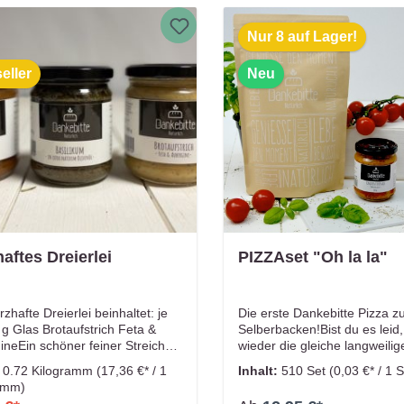
n liebevoll in Handarbeit
Handarbeit eingekocht! Dies
cht! Dieser Fruchtaufstrich
Fruchtaufstrich enthält 75%
t 75% Fruchtanteil! Das
Fruchtanteil! Das schmeckt m
Nur 8 auf Lager!
kt man. Frei von zusätzlichen
von zusätzlichen Aroma- und
 und Farbstoffen.
Farbstoffen.
eller
Neu
aftes Dreierlei
PIZZAset "Oh la la"
zhafte Dreierlei beinhaltet: je
Die erste Dankebitte Pizza 
g Glas Brotaufstrich Feta &
Selberbacken!Bist du es leid
ineEin schöner feiner Streich
wieder die gleiche langweilig
ta, erntefrischer Aubergine und
essen? Dann haben wir die L
:
0.72 Kilogramm
(17,36 €* / 1
Inhalt:
510 Set
(0,03 €* / 1 S
getrockneten Tomaten, fein
dich! Mit unserer Pizza Bac
amm)
hmeckt mit etwas Zwiebeln und
kannst du deine eigene Pizza