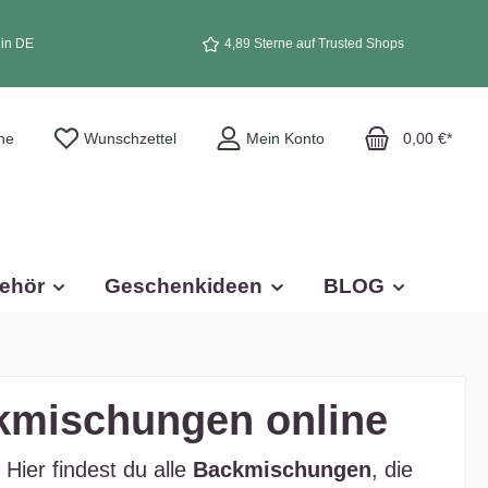
 in DE
4,89 Sterne auf Trusted Shops
he
Wunschzettel
Mein Konto
0,00 €*
ehör
Geschenkideen
BLOG
kmischungen online
Hier findest du alle
Backmischungen
, die