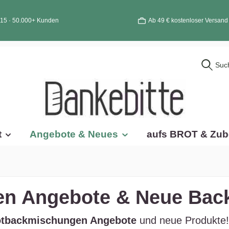
015 · 50.000+ Kunden
Ab 49 € kostenloser Versand
Suc
t
Angebote & Neues
aufs BROT & Zub
n Angebote & Neue Bac
otbackmischungen Angebote
und neue Produkte! 