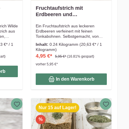
e
Fruchtaufstrich mit
Erdbeeren und
Tonkabohnen
rich Wilde
Ein Fruchtaufstrich aus leckeren
rich aus
Erdbeeren verfeinert mit feinen
en,
Tonkabohnen. Selbstgemacht, von
arbe.
Hand gerührt, erlesene Zutaten. Aus
3 €* / 1
Inhalt:
0.24 Kilogramm
(20,63 €* / 1
Brötchen
diesem Grund werden immer nur
Kilogramm)
kleine Mengen von Früchten liebevoll
4,95 €*
art)
5,95 €*
(16.81% gespart)
sserts,
in Handarbeit eingekocht! Das
emacht,
schmeckt man.
vorher 5,95 €*
enen
orb
 werden
n
In den Warenkorb
eit
strich
s
tzlichen
Nur 15 auf Lager!
%