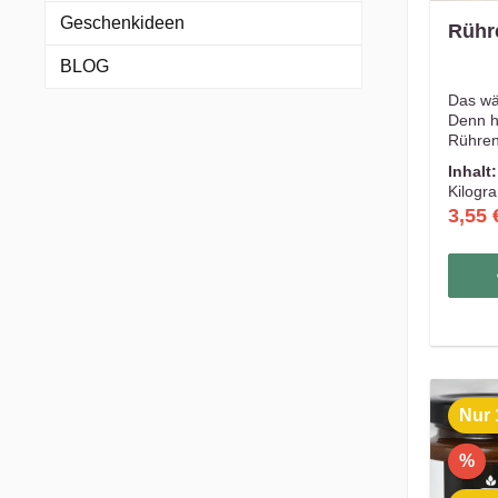
Geschenkideen
Rühr
BLOG
Das wä
Denn hi
Rühren
immer 
Inhalt
Gewürz
Kilogr
Omelet
3,55 
Eiersal
oder we
isst a
Ab in 
Nur 
%