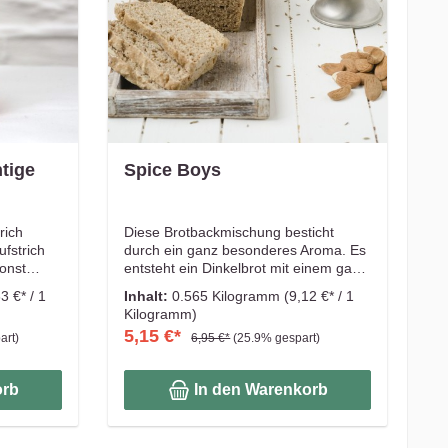
tige
Spice Boys
rich
Diese Brotbackmischung besticht
fstrich
durch ein ganz besonderes Aroma. Es
onst
entsteht ein Dinkelbrot mit einem ganz
aufstrich
besonderen Aroma durch Kümmel und
3 €* / 1
Inhalt:
0.565 Kilogramm
(9,12 €* / 1
ört? Ging
Fenchelsaat. Mandeln und
Kilogramm)
hter
KAMUT®vollkornmehl verleihen dem
5,15 €*
art)
6,95 €*
(25.9% gespart)
hen und
Brot seinen schönen Crunch.
 Aroma.
Gewusst? Man muss definitiv kein
ührt,
Spice Girls Fan sein, um dieses Brot
orb
In den Warenkorb
 diesem
zu mögen, ein Freund von Kümmel
ine
und Fenchel allerdings schon. Jedoch
l in
sehen das viele Menschen