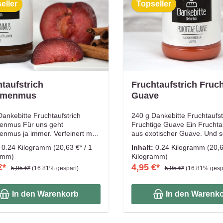
eller
Topseller
taufstrich
Fruchtaufstrich Fruch
umenmus
Guave
Dankebitte Fruchtaufstrich
240 g Dankebitte Fruchtaufst
enmus Für uns geht
Fruchtige Guave Ein Fruchtau
enmus ja immer. Verfeinert mit
aus exotischer Guave. Und s
rise Zimt ist unser Liebling auf
nichts. Von Guave als Frucht
:
0.24 Kilogramm
(20,63 €* / 1
Inhalt:
0.24 Kilogramm
(20,6
frischen Sauerteigbrot. Ob mit
hast Du vorher noch nie geh
amm)
Kilogramm)
ne Butter darunter, scheint so
uns auch so. Umso überrasc
€*
4,95 €*
5,95 €*
(16.81% gespart)
5,95 €*
(16.81% gesp
ssenschaft für sich zu sein, die
waren wir vom fruchtig frisc
inen Platz hat ;-) Mach einfach,
nach Sommer schmeckenden
 es am liebsten magst.
Selbstgemacht, von Hand ger
In den Warenkorb
In den Warenk
gemacht, von Hand gerührt, aus
aus erlesenen Zutaten. Aus
nen Zutaten. Aus diesem Grund
Grund werden immer nur kle
 immer nur kleine Mengen von
Mengen von Früchten liebevol