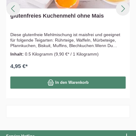
glutenfreies Kuchenmehl ohne Mais
Diese glutenfreie Mehlmischung ist maisfrei und geeignet
für folgende Teigarten: Rührteige, Waffeln, Mürbeteige,
Pfannkuchen, Biskuit, Muffins, Blechkuchen.Wenn Du
Rezepte verwendest, die sich auf Mehlmischungen auf
Inhalt:
0.5 Kilogramm
(9,90 €* / 1 Kilogramm)
Maisbasis beziehen, beachte bitte nur folgendes: Bei
gleicher Flüssigkeit verwendest Du bitte von dieser
4,95 €*
Mischung immer ca. 20 Prozent mehr als im Rezept
angegeben. Steht da also z.b. 150 g glutenfreie Mischung
auf Maisbasis, nimmst Du von unserer bitte 180
In den Warenkorb
g.Diese glutenfreie Kuchenmehlmischung ist nach Abfüllung
ungeöffnet 10 Monate haltbar! 100% Natur!