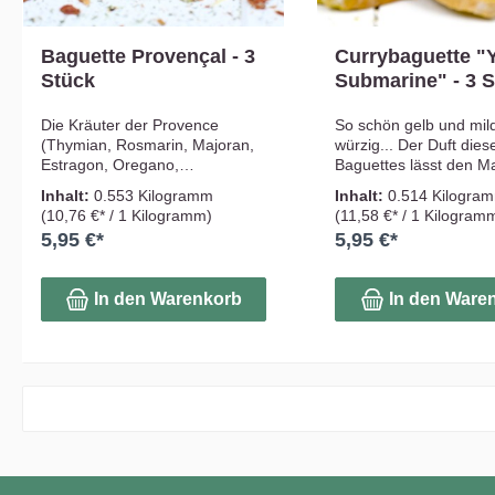
Baguette Provençal - 3
Currybaguette "
Stück
Submarine" - 3 
Die Kräuter der Provence
So schön gelb und mil
(Thymian, Rosmarin, Majoran,
würzig... Der Duft dies
Estragon, Oregano,
Baguettes lässt den 
Bohnenkraut) geben dem
knurren. Baguettes pa
Inhalt:
0.553 Kilogramm
Inhalt:
0.514 Kilogra
Baguette provençal sein
perfekt zu einem frisch
(10,76 €* / 1 Kilogramm)
(11,58 €* / 1 Kilogram
kräftiges Aroma. Durch die
jedem herzhaften Dip 
5,95 €*
5,95 €*
getrockneten Tomaten wird es
würziger Kräuterbutter
fruchtig aromatisch. Baguettes
sollten bei keinem Ba
passen perfekt zu einem
fehlen! Die Backmisch
In den Warenkorb
In den Ware
frischen Salat, jedem
bis zu drei Baguettes
herzhaften Dip oder würziger
Das Beatles-Lied ist di
Kräuterbutter, und sollten bei
Titelmelodie des glei
keinem Barbecue fehlen! Die
Zeichentrickfilmes au
Backmischung ergibt bis zu drei
Jahr 1968.
Baguettes! Gewusst? Nach dem
Diese Backmischung is
Ende eines Rechtsstreits in
Abfüllung ungeöffnet 
2003 stand eine gesetzliche
haltbar! 100% Natur!
Richtlinie für die
Zusammensetzung der