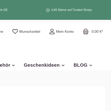
 in DE
4,89 Sterne auf Trusted Shops
he
Wunschzettel
Mein Konto
0,00 €*
ehör
Geschenkideen
BLOG