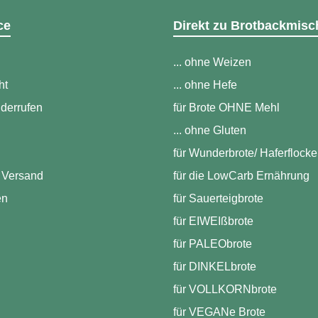
Kräuterbutter, und sollten bei
sie indes
keinem Barbecue fehlen! Die
galt es, 
ce
Direkt zu Brotbackmisc
Backmischung ergibt bis zu drei
ein Pfun
Baguettes oder 8 Brötchen!
sollen n
Gewusst? Die Walnuss galt
Untersuc
... ohne Weizen
schon bei den Römern als edle
normaler
Nuss und war ein beliebtes
und Gefä
ht
... ohne Hefe
Hochzeitssymbol. Botanisch ist
nur noch
iderrufen
sie übrigens gar keine echte
für Brote OHNE Mehl
Problem 
Nuss, sondern eine Steinfrucht.
Diese Br
... ohne Gluten
Aber das ändert nichts an ihrem
nach Abfü
herrlichen Aroma. Warum Du
Monate h
für Wunderbrote/ Haferflock
diese Backmischung probieren
musst: Super Easy: Schnapp
 Versand
für die LowCarb Ernährung
Dir die Backmischung, füge
Wasser und Hefe hinzu,
en
für Sauerteigbrote
bisschen kneten, backen –
für EIWEIßbrote
fertig ist Dein Meisterwerk.
Keine komplizierten Schritte,
für PALEObrote
einfach nur pure Backfreude!
Natürlich Gut: Bei uns kommt
für DINKELbrote
nur das Beste in die Tüte. 100%
natürliche Zutaten, kein
für VOLLKORNbrote
Schnickschnack. Denn Du
verdienst nur das Beste.
für VEGANe Brote