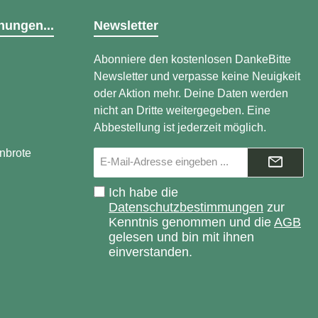
 eher selten. Daher
dies zu ändern. Etwa
hungen...
Newsletter
d Zwiebeln pro Woche
ach amerikanischen
hungen bei sonst
Abonniere den kostenlosen DankeBitte
 Lebensführung Herz
Newsletter und verpasse keine Neuigkeit
ße schützen. Bleibt
oder Aktion mehr. Deine Daten werden
, das Zwiebel-Atem-
zu lösen...
nicht an Dritte weitergegeben. Eine
otbackmischung ist
Abbestellung ist jederzeit möglich.
llung ungeöffnet 9
altbar! 100% Natur!
enbrote
E-
Mail-
Adresse*
Ich habe die
Datenschutzbestimmungen
zur
Kenntnis genommen und die
AGB
gelesen und bin mit ihnen
einverstanden.