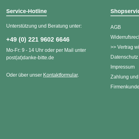
Kräutermischung „Kräuter der
Provence“: Sie soll fortan aus
Service-Hotline
Shopservi
26% Oregano, 26% Rosmarin,
26% Bohnenkraut, 19%
Thymian und 3% Basilikum
Unterstützung und Beratung unter:
AGB
bestehen. Daran müssen sich
die Hersteller orientieren. Um
Widerrufsrec
+49 (0) 221 9602 6646
der Mischung eine besondere
Note zu verleihen, sind
>> Vertrag w
Mo-Fr: 9 - 14 Uhr oder per Mail unter
Abweichungen erlaubt. Zum
Datenschutz
post(at)danke-bitte.de
Beispiel Majoran anstelle von
Basilikum.
Impressum
Diese Backmischung ist nach
Oder über unser
Abfüllung ungeöffnet 11 Monate
Kontaktformular
.
Zahlung und
haltbar! 100% Natur!
Firmenkund