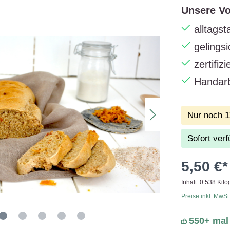
Unsere Vo
alltags
gelings
zertifiz
Handarb
Nur noch 11
Sofort verf
5,50 €*
Inhalt:
0.538 Kil
Preise inkl. MwSt
550+ mal 