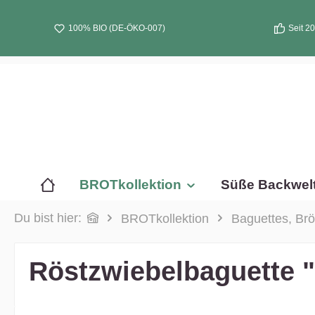
nhalt springen
100% BIO (DE-ÖKO-007)
Seit 2
BROTkollektion
Süße Backwel
Du bist hier:
BROTkollektion
Baguettes, Brö
Röstzwiebelbaguette "T