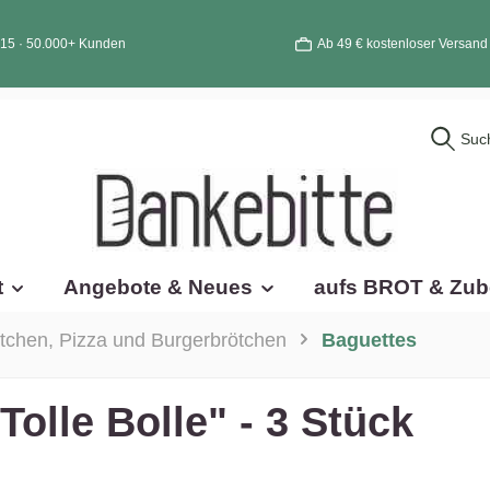
015 · 50.000+ Kunden
Ab 49 € kostenloser Versand
Suc
t
Angebote & Neues
aufs BROT & Zub
tchen, Pizza und Burgerbrötchen
Baguettes
olle Bolle" - 3 Stück