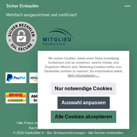
Sicher Einkaufen
Mehrfach ausgezeichnet und zertifiziert!
Wir nutzen Cookies, damit unser Shop zuverlässig
funktioniert und wir verstehen, welche Inhalte und
Angebote hilfreich sind. Marketing-Cookies helfen uns,
Zahlungsarten
Dankebitte sichtbar zu machen. Du entscheidest selbst.
Mehr Informationen ...
Nur notwendige Cookies
Versandarten
Auswahl anpassen
Alle Cookies akzeptieren
* Alle Preise inkl. gesetzl. Mehrwertsteuer zzgl.
Versandkosten
und ggf.
Nachnahmegebühren, wenn nicht anders angegeben.
© 2026 Dankebitte ® - Bio- Brotbackmischungen - Alle Rechte vorbehalten.