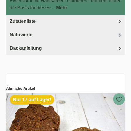
Eiweißbrot mit Hanfsamen. Goldenes Leinmehl bildet
die Basis für dieses…
Mehr
Zutatenliste
Nährwerte
Backanleitung
Ähnliche Artikel
Nur 17 auf Lager!