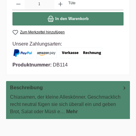
Tüte
In den Warenkorb
Zum Merkzettel hinzufügen
Unsere Zahlungsarten:
Produktnummer:
DB114
Beschreibung
Chiasamen, der kleine Alleskönner. Geschmacklich
recht neutral fügen sie sich überall ein und geben
Brot, Salat oder Müsli e…
Mehr