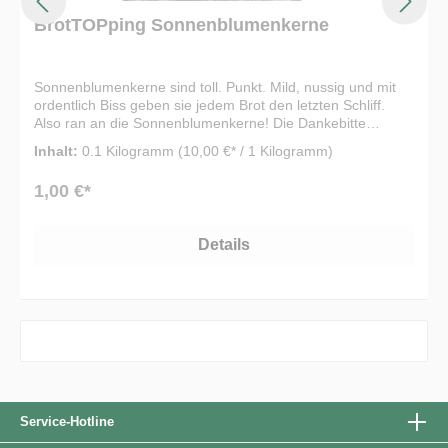
BrotTOPping Sonnenblumenkerne
Sonnenblumenkerne sind toll. Punkt. Mild, nussig und mit
ordentlich Biss geben sie jedem Brot den letzten Schliff.
Also ran an die Sonnenblumenkerne! Die Dankebitte
BrotTOPpings sind vielseitig einsetzbar: Bestreu vor dem
Inhalt:
0.1 Kilogramm
(10,00 €* / 1 Kilogramm)
Backen den Brotteig mit ein paar Kernen, um ihm noch den
letzten Schliff zu verleihen, verwende sie als Zutat für alle
1,00 €*
Arten von Salaten oder zur Verfeinerung Deines Müslis. Dir
fällt bestimmt was ein. Eine Packung enthält 100 Gramm
und reicht für ca. fünf Verwendungen als TOPping für Dein
Details
Brot.
Service-Hotline