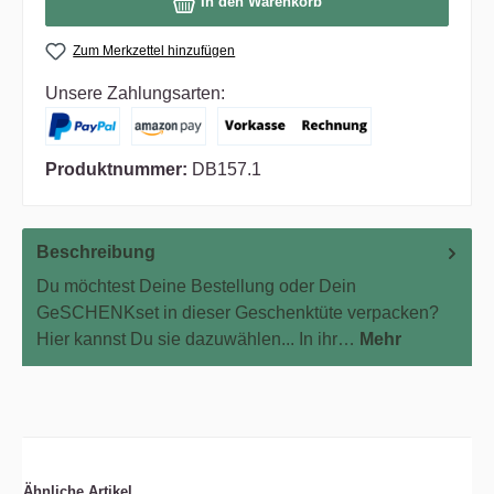
In den Warenkorb
Zum Merkzettel hinzufügen
Unsere Zahlungsarten:
Produktnummer:
DB157.1
Beschreibung
Du möchtest Deine Bestellung oder Dein
GeSCHENKset in dieser Geschenktüte verpacken?
Hier kannst Du sie dazuwählen... In ihr…
Mehr
Ähnliche Artikel