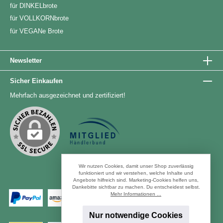
für DINKELbrote
für VOLLKORNbrote
für VEGANe Brote
Newsletter
Sicher Einkaufen
Mehrfach ausgezeichnet und zertifiziert!
Wir nutzen Cookies, damit unser Shop zuverlässig
funktioniert und wir verstehen, welche Inhalte und
Angebote hilfreich sind. Marketing-Cookies helfen uns,
Zahlungsarten
Dankebitte sichtbar zu machen. Du entscheidest selbst.
Mehr Informationen ...
Nur notwendige Cookies
Versandarten