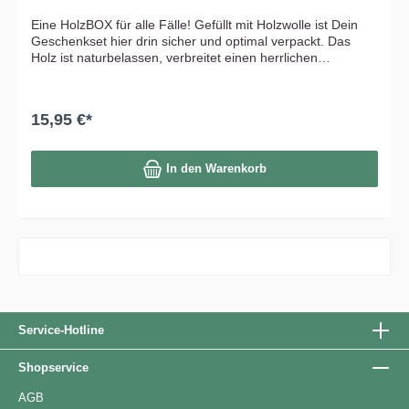
Eine HolzBOX für alle Fälle! Gefüllt mit Holzwolle ist Dein
Geschenkset hier drin sicher und optimal verpackt. Das
Holz ist naturbelassen, verbreitet einen herrlichen
natürlichen Duft und steigert die Vorfreude auf den
köstlichen Inhalt. Und wenn dieser verzehrt ist, kannst Du in
der HolzBOX wunderbare Erinnerungen sammeln und
15,95 €*
aufbewahren. Seiten aus massiver Fichte. Boden und
Deckel aus Birke. Hochwertiger Federschnappverschluss.
Maße: 34,5 x 29,5 x 12,5
In den Warenkorb
Service-Hotline
Shopservice
AGB